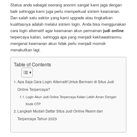
Status anda sebagai seorang anonim sangat kami jaga dengan
baik sehingga kami juga perlu memperkuat sistem keamanan.
Dan salah satu sektor yang kami upgrade atau tingkatkan
kualitasnya adalah melalui sistem login. Anda bisa menggunakan
cara login alternatif agar keamanan akun permainan
judi online
terpercaya kalian, sehingga apa yang menjadi kekhawatiranmu
mengenai keamanan akun tidak perlu menjadi momok
menakutkan lagi.
Table of Contents
Apa Saja Cara Login Alternatif Untuk Bermain di Situs Judi
Online Terpercaya?
Login Akun Judi Online Terpercaya Kalian Lebih Aman Dengan
Kode OTP
Langkah Mudah Daftar Situs Judi Online Resmi dan
Terpercaya Tahun 2023