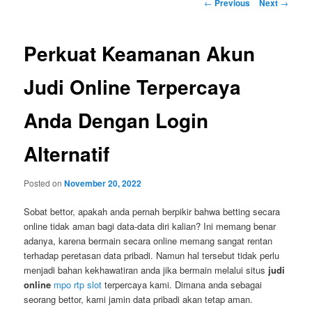
Post
←
Previous
Next
→
navigation
Perkuat Keamanan Akun
Judi Online Terpercaya
Anda Dengan Login
Alternatif
Posted on
November 20, 2022
Sobat bettor, apakah anda pernah berpikir bahwa betting secara
online tidak aman bagi data-data diri kalian? Ini memang benar
adanya, karena bermain secara online memang sangat rentan
terhadap peretasan data pribadi. Namun hal tersebut tidak perlu
menjadi bahan kekhawatiran anda jika bermain melalui situs
judi
online
mpo rtp slot
terpercaya kami. Dimana anda sebagai
seorang bettor, kami jamin data pribadi akan tetap aman.