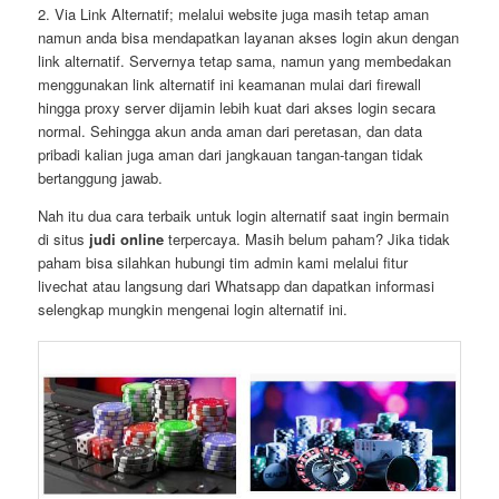
2. Via Link Alternatif; melalui website juga masih tetap aman
namun anda bisa mendapatkan layanan akses login akun dengan
link alternatif. Servernya tetap sama, namun yang membedakan
menggunakan link alternatif ini keamanan mulai dari firewall
hingga proxy server dijamin lebih kuat dari akses login secara
normal. Sehingga akun anda aman dari peretasan, dan data
pribadi kalian juga aman dari jangkauan tangan-tangan tidak
bertanggung jawab.
Nah itu dua cara terbaik untuk login alternatif saat ingin bermain
di situs
judi online
terpercaya. Masih belum paham? Jika tidak
paham bisa silahkan hubungi tim admin kami melalui fitur
livechat atau langsung dari Whatsapp dan dapatkan informasi
selengkap mungkin mengenai login alternatif ini.