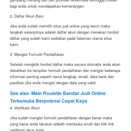
bagi anda untuk mendapatkan kemenangan.
2. Daftar Akun Baru
Jika anda sudah memilih situs judi online yang resmi maka
langkah selanjutnya adalah daftar akun dengan menekan tombol
daftar yang sudah kami sediakan pada halaman utama situs
kami.
3. Mengisi Formulir Pendaftaran
Setelah mengklik tombol daftar maka secara otomatis anda akan
diarahkan ke tampilan formulir pendaftaran dan mengisi beberapa
informasi penting seperti nama lengkap, email, data bank dan
pastikan jika anda mengisi dengan data yang valid.
See also
Main Roulette Bandar Judi Online
Terkemuka Berpotensi Cepat Kaya
4. Verifikasi Akun
Jika sudah mengisi formulir pendaftaran dengan benar maka
yang harus anda lakukan adalah membuka email dan klik link
verifikasi akun anda.