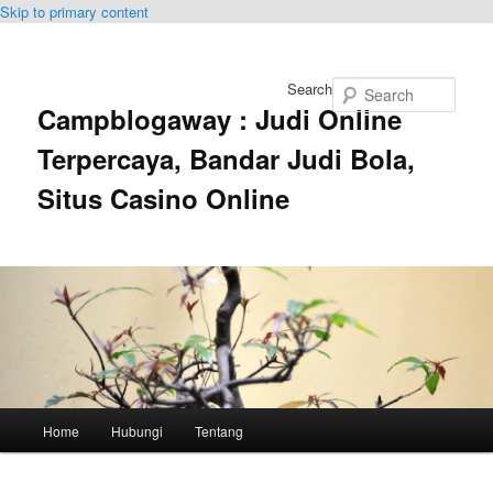
Skip to primary content
Search
Campblogaway : Judi Online
Terpercaya, Bandar Judi Bola,
Situs Casino Online
Main
Home
Hubungi
Tentang
menu