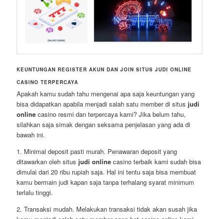
KEUNTUNGAN REGISTER AKUN DAN JOIN SITUS JUDI ONLINE
CASINO TERPERCAYA
Apakah kamu sudah tahu mengenai apa saja keuntungan yang
bisa didapatkan apabila menjadi salah satu member di situs
judi
online
casino resmi dan terpercaya kami? Jika belum tahu,
silahkan saja simak dengan seksama penjelasan yang ada di
bawah ini.
1. Minimal deposit pasti murah. Penawaran deposit yang
ditawarkan oleh situs
judi online
casino terbaik kami sudah bisa
dimulai dari 20 ribu rupiah saja. Hal ini tentu saja bisa membuat
kamu bermain judi kapan saja tanpa terhalang syarat minimum
terlalu tinggi.
2. Transaksi mudah. Melakukan transaksi tidak akan susah jika