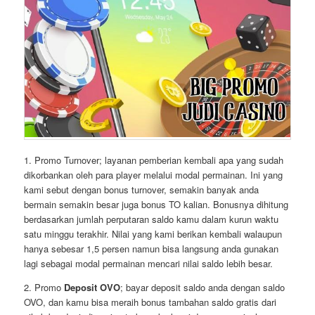
1. Promo Turnover; layanan pemberian kembali apa yang sudah
dikorbankan oleh para player melalui modal permainan. Ini yang
kami sebut dengan bonus turnover, semakin banyak anda
bermain semakin besar juga bonus TO kalian. Bonusnya dihitung
berdasarkan jumlah perputaran saldo kamu dalam kurun waktu
satu minggu terakhir. Nilai yang kami berikan kembali walaupun
hanya sebesar 1,5 persen namun bisa langsung anda gunakan
lagi sebagai modal permainan mencari nilai saldo lebih besar.
2. Promo
Deposit OVO
; bayar deposit saldo anda dengan saldo
OVO, dan kamu bisa meraih bonus tambahan saldo gratis dari