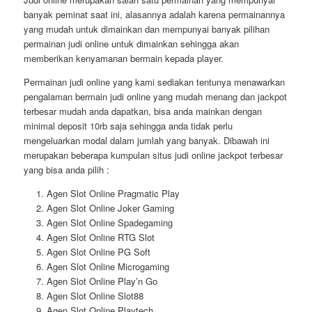
banyak peminat saat ini, alasannya adalah karena permainannya
yang mudah untuk dimainkan dan mempunyai banyak pilihan
permainan judi online untuk dimainkan sehingga akan
memberikan kenyamanan bermain kepada player.
Permainan judi online yang kami sediakan tentunya menawarkan
pengalaman bermain judi online yang mudah menang dan jackpot
terbesar mudah anda dapatkan, bisa anda mainkan dengan
minimal deposit 10rb saja sehingga anda tidak perlu
mengeluarkan modal dalam jumlah yang banyak. Dibawah ini
merupakan beberapa kumpulan situs judi online jackpot terbesar
yang bisa anda pilih :
Agen Slot Online Pragmatic Play
Agen Slot Online Joker Gaming
Agen Slot Online Spadegaming
Agen Slot Online RTG Slot
Agen Slot Online PG Soft
Agen Slot Online Microgaming
Agen Slot Online Play’n Go
Agen Slot Online Slot88
Agen Slot Online Playtech