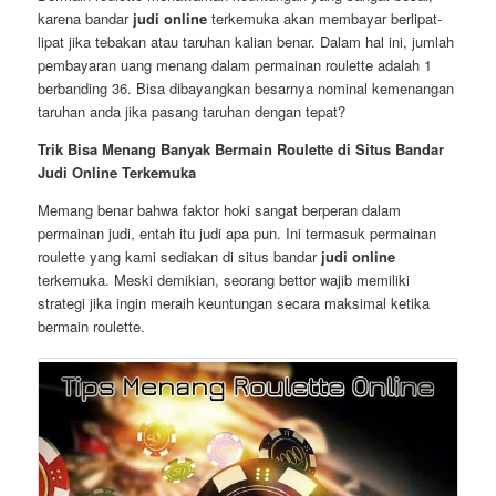
karena bandar
judi online
terkemuka akan membayar berlipat-
lipat jika tebakan atau taruhan kalian benar. Dalam hal ini, jumlah
pembayaran uang menang dalam permainan roulette adalah 1
berbanding 36. Bisa dibayangkan besarnya nominal kemenangan
taruhan anda jika pasang taruhan dengan tepat?
Trik Bisa Menang Banyak Bermain Roulette di Situs Bandar
Judi Online Terkemuka
Memang benar bahwa faktor hoki sangat berperan dalam
permainan judi, entah itu judi apa pun. Ini termasuk permainan
roulette yang kami sediakan di situs bandar
judi online
terkemuka. Meski demikian, seorang bettor wajib memiliki
strategi jika ingin meraih keuntungan secara maksimal ketika
bermain roulette.