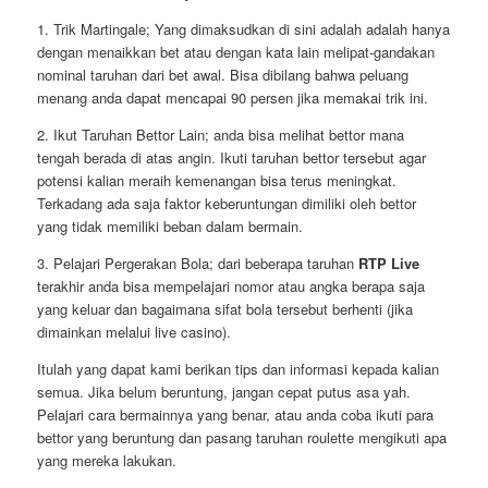
1. Trik Martingale; Yang dimaksudkan di sini adalah adalah hanya
dengan menaikkan bet atau dengan kata lain melipat-gandakan
nominal taruhan dari bet awal. Bisa dibilang bahwa peluang
menang anda dapat mencapai 90 persen jika memakai trik ini.
2. Ikut Taruhan Bettor Lain; anda bisa melihat bettor mana
tengah berada di atas angin. Ikuti taruhan bettor tersebut agar
potensi kalian meraih kemenangan bisa terus meningkat.
Terkadang ada saja faktor keberuntungan dimiliki oleh bettor
yang tidak memiliki beban dalam bermain.
3. Pelajari Pergerakan Bola; dari beberapa taruhan
RTP Live
terakhir anda bisa mempelajari nomor atau angka berapa saja
yang keluar dan bagaimana sifat bola tersebut berhenti (jika
dimainkan melalui live casino).
Itulah yang dapat kami berikan tips dan informasi kepada kalian
semua. Jika belum beruntung, jangan cepat putus asa yah.
Pelajari cara bermainnya yang benar, atau anda coba ikuti para
bettor yang beruntung dan pasang taruhan roulette mengikuti apa
yang mereka lakukan.