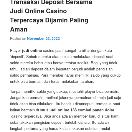
Transaksi Deposit Bersama
Judi Online Casino
Terpercaya Dijamin Paling
Aman
Posted on
November 23, 2022
Player
judi online
casino pasti sangat familiar dengan kata
‘deposit’. Sebab mereka akan selalu melakukan deposit saat
saldo mereka habis atau hanya tersisa sedikit. Bagi yang tidak
tahu, istilah deposit dalam kegiatan berjudi adalah pengisian
saldo permainan. Para member harus memiliki saldo yang cukup
untuk bisa bermain dan terus melakukan taruhan.
Tanpa memiliki saldo yang cukup, mustahil player bisa bermain.
Jangankan bermain, melihat jalannya permainan di meja judi saja
tidak akan bisa dilakukan. Itu berlaku dimanapun, termasuk saat
kalian bermain di situs
judi online 138 combal panen dolar
casino terpercaya. Jika anda adalah member baru di situs kami,
coba lakukan pengisian deposit terlebih dahulu. Itu adalah
langkah pertama yang harus kalian lakukan sebelum mulai