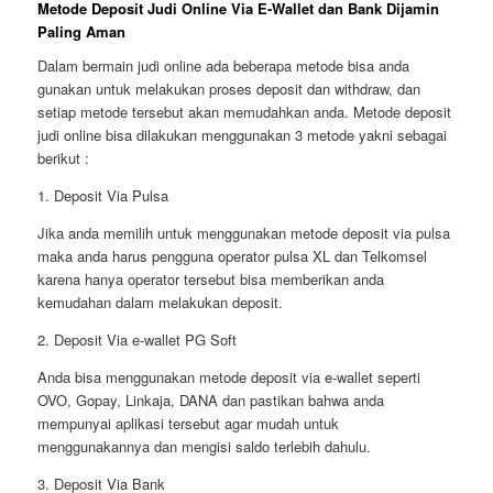
Metode Deposit Judi Online Via E-Wallet dan Bank Dijamin
Paling Aman
Dalam bermain judi online ada beberapa metode bisa anda
gunakan untuk melakukan proses deposit dan withdraw, dan
setiap metode tersebut akan memudahkan anda. Metode deposit
judi online bisa dilakukan menggunakan 3 metode yakni sebagai
berikut :
1. Deposit Via Pulsa
Jika anda memilih untuk menggunakan metode deposit via pulsa
maka anda harus pengguna operator pulsa XL dan Telkomsel
karena hanya operator tersebut bisa memberikan anda
kemudahan dalam melakukan deposit.
2. Deposit Via e-wallet PG Soft
Anda bisa menggunakan metode deposit via e-wallet seperti
OVO, Gopay, Linkaja, DANA dan pastikan bahwa anda
mempunyai aplikasi tersebut agar mudah untuk
menggunakannya dan mengisi saldo terlebih dahulu.
3. Deposit Via Bank