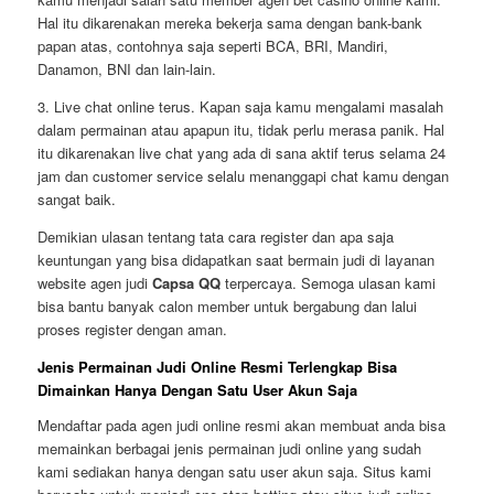
Hal itu dikarenakan mereka bekerja sama dengan bank-bank
papan atas, contohnya saja seperti BCA, BRI, Mandiri,
Danamon, BNI dan lain-lain.
3. Live chat online terus. Kapan saja kamu mengalami masalah
dalam permainan atau apapun itu, tidak perlu merasa panik. Hal
itu dikarenakan live chat yang ada di sana aktif terus selama 24
jam dan customer service selalu menanggapi chat kamu dengan
sangat baik.
Demikian ulasan tentang tata cara register dan apa saja
keuntungan yang bisa didapatkan saat bermain judi di layanan
website agen judi
Capsa QQ
terpercaya. Semoga ulasan kami
bisa bantu banyak calon member untuk bergabung dan lalui
proses register dengan aman.
Jenis Permainan Judi Online Resmi Terlengkap Bisa
Dimainkan Hanya Dengan Satu User Akun Saja
Mendaftar pada agen judi online resmi akan membuat anda bisa
memainkan berbagai jenis permainan judi online yang sudah
kami sediakan hanya dengan satu user akun saja. Situs kami