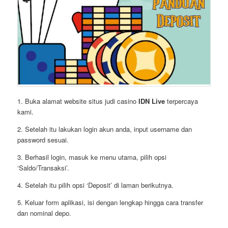
1. Buka alamat website situs judi casino
IDN Live
terpercaya
kami.
2. Setelah itu lakukan login akun anda, input username dan
password sesuai.
3. Berhasil login, masuk ke menu utama, pilih opsi
‘Saldo/Transaksi’.
4. Setelah itu pilih opsi ‘Deposit’ di laman berikutnya.
5. Keluar form aplikasi, isi dengan lengkap hingga cara transfer
dan nominal depo.