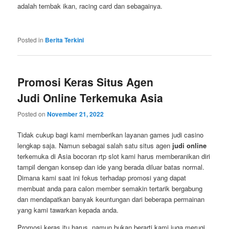
adalah tembak ikan, racing card dan sebagainya.
Posted in
Berita Terkini
Promosi Keras Situs Agen
Judi Online Terkemuka Asia
Posted on
November 21, 2022
Tidak cukup bagi kami memberikan layanan games judi casino
lengkap saja. Namun sebagai salah satu situs agen
judi online
terkemuka di Asia bocoran rtp slot kami harus memberanikan diri
tampil dengan konsep dan ide yang berada diluar batas normal.
Dimana kami saat ini fokus terhadap promosi yang dapat
membuat anda para calon member semakin tertarik bergabung
dan mendapatkan banyak keuntungan dari beberapa permainan
yang kami tawarkan kepada anda.
Promosi keras itu harus, namun bukan berarti kami juga merugi.