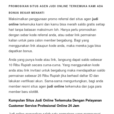
PROMOSIKAN SITUS AGEN JUDI ONLINE TERKEMUKA KAMI ADA
BONUS BESAR MENANTI
Maksimalkan penggunaan promo referral dari situs agen
judi
online
terkemuka kami dan kamu bisa meraih saldo gratis setiap
hari tanpa batasan maksimum loh. Hanya perlu promosikan
dengan sebar kode referral anda, atau sebar link permainan
kalian untuk para calon member bergabung. Bagi yang
menggunakan link ataupun kode anda, maka mereka juga bisa
dapatkan bonus.
Anda yang punya kode atau link, langsung dapat saldo sebesar
10 Ribu Rupiah secara cuma-cuma. Yang menggunakan kode
anda atau link invitasi untuk bergabung maka mendapatkan saldo
permainan sebesar 25 Ribu Rupiah jika berhasil daftar ID dan
lakukan verifikasi akun. Sama-sama menguntungkan, bagi anda
member resmi situs agen
judi online
terkemuka dan juga para
member baru slot88.
Kumpulan Situs Judi Online Terkemuka Dengan Pelayanan
Customer Service Profesional Online 24 Jam
Judi online merupakan salah satu permainan yang mempunyai