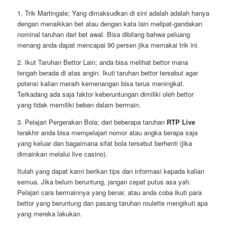
1. Trik Martingale; Yang dimaksudkan di sini adalah adalah hanya
dengan menaikkan bet atau dengan kata lain melipat-gandakan
nominal taruhan dari bet awal. Bisa dibilang bahwa peluang
menang anda dapat mencapai 90 persen jika memakai trik ini.
2. Ikut Taruhan Bettor Lain; anda bisa melihat bettor mana
tengah berada di atas angin. Ikuti taruhan bettor tersebut agar
potensi kalian meraih kemenangan bisa terus meningkat.
Terkadang ada saja faktor keberuntungan dimiliki oleh bettor
yang tidak memiliki beban dalam bermain.
3. Pelajari Pergerakan Bola; dari beberapa taruhan
RTP Live
terakhir anda bisa mempelajari nomor atau angka berapa saja
yang keluar dan bagaimana sifat bola tersebut berhenti (jika
dimainkan melalui live casino).
Itulah yang dapat kami berikan tips dan informasi kepada kalian
semua. Jika belum beruntung, jangan cepat putus asa yah.
Pelajari cara bermainnya yang benar, atau anda coba ikuti para
bettor yang beruntung dan pasang taruhan roulette mengikuti apa
yang mereka lakukan.