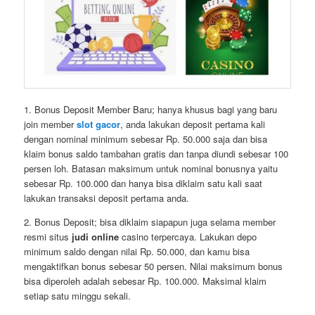
1. Bonus Deposit Member Baru; hanya khusus bagi yang baru
join member
slot gacor
, anda lakukan deposit pertama kali
dengan nominal minimum sebesar Rp. 50.000 saja dan bisa
klaim bonus saldo tambahan gratis dan tanpa diundi sebesar 100
persen loh. Batasan maksimum untuk nominal bonusnya yaitu
sebesar Rp. 100.000 dan hanya bisa diklaim satu kali saat
lakukan transaksi deposit pertama anda.
2. Bonus Deposit; bisa diklaim siapapun juga selama member
resmi situs
judi online
casino terpercaya. Lakukan depo
minimum saldo dengan nilai Rp. 50.000, dan kamu bisa
mengaktifkan bonus sebesar 50 persen. Nilai maksimum bonus
bisa diperoleh adalah sebesar Rp. 100.000. Maksimal klaim
setiap satu minggu sekali.