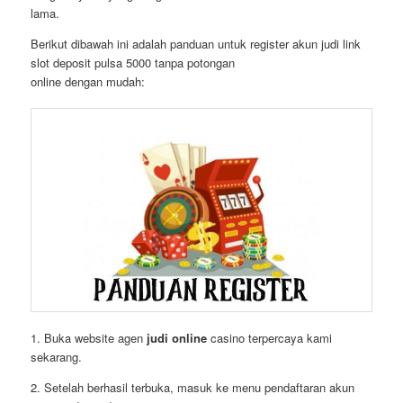
lama.
Berikut dibawah ini adalah panduan untuk register akun judi link
slot deposit pulsa 5000 tanpa potongan
online dengan mudah:
1. Buka website agen
judi online
casino terpercaya kami
sekarang.
2. Setelah berhasil terbuka, masuk ke menu pendaftaran akun