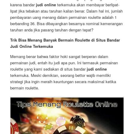
karena bandar
judi online
terkemuka akan membayar berlipat-
lipat jika tebakan atau taruhan kalian benar. Dalam hal ini, jumlah
pembayaran uang menang dalam permainan roulette adalah 1
berbanding 36. Bisa dibayangkan besarnya nominal kemenangan
taruhan anda jika pasang taruhan dengan tepat?
Trik Bisa Menang Banyak Bermain Roulette di Situs Bandar
Judi Online Terkemuka
Memang benar bahwa faktor hoki sangat berperan dalam
permainan judi, entah itu judi apa pun. Ini termasuk permainan
roulette yang kami sediakan di situs bandar
judi online
terkemuka. Meski demikian, seorang bettor wajib memiliki
strategi jika ingin meraih keuntungan secara maksimal ketika
bermain roulette.