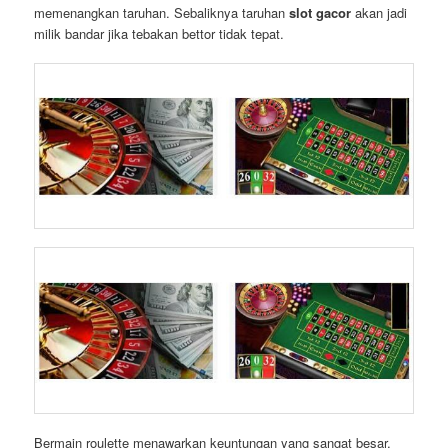
memenangkan taruhan. Sebaliknya taruhan
slot gacor
akan jadi
milik bandar jika tebakan bettor tidak tepat.
Bermain roulette menawarkan keuntungan yang sangat besar,