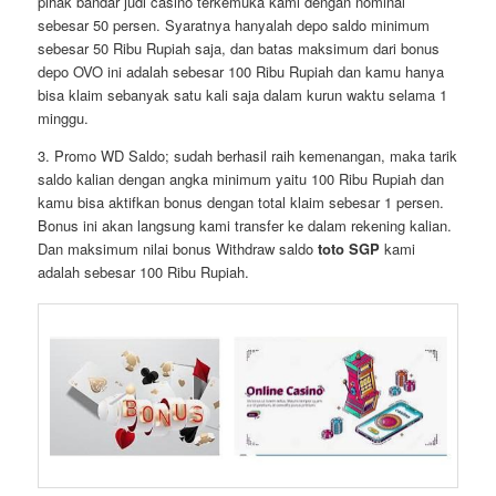
pihak bandar judi casino terkemuka kami dengan nominal
sebesar 50 persen. Syaratnya hanyalah depo saldo minimum
sebesar 50 Ribu Rupiah saja, dan batas maksimum dari bonus
depo OVO ini adalah sebesar 100 Ribu Rupiah dan kamu hanya
bisa klaim sebanyak satu kali saja dalam kurun waktu selama 1
minggu.
3. Promo WD Saldo; sudah berhasil raih kemenangan, maka tarik
saldo kalian dengan angka minimum yaitu 100 Ribu Rupiah dan
kamu bisa aktifkan bonus dengan total klaim sebesar 1 persen.
Bonus ini akan langsung kami transfer ke dalam rekening kalian.
Dan maksimum nilai bonus Withdraw saldo
toto SGP
kami
adalah sebesar 100 Ribu Rupiah.