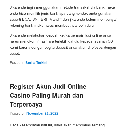
Jika anda ingin menggunakan metode transaksi via bank maka
anda bisa memilih jenis bank apa yang hendak anda gunakan
seperti BCA, BNI, BRI, Mandiri dan jika anda belum mempunyai
rekening bank maka harus membuatnya lebih dulu.
Jika anda melakukan deposit ketika bermain judi online anda
harus mengkonfirmasi nya terlebih dahulu kepada layanan CS
kami karena dengan begitu deposit anda akan di proses dengan
cepat.
Posted in
Berita Terkini
Register Akun Judi Online
Casino Paling Murah dan
Terpercaya
Posted on
November 22, 2022
Pada kesempatan kali ini, saya akan membahas tentang