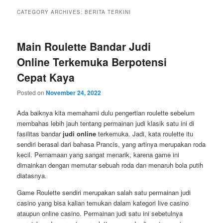
CATEGORY ARCHIVES:
BERITA TERKINI
Main Roulette Bandar Judi
Online Terkemuka Berpotensi
Cepat Kaya
Posted on
November 24, 2022
Ada baiknya kita memahami dulu pengertian roulette sebelum
membahas lebih jauh tentang permainan judi klasik satu ini di
fasilitas bandar
judi online
terkemuka. Jadi, kata roulette itu
sendiri berasal dari bahasa Prancis, yang artinya merupakan roda
kecil. Pernamaan yang sangat menarik, karena game ini
dimainkan dengan memutar sebuah roda dan menaruh bola putih
diatasnya.
Game Roulette sendiri merupakan salah satu permainan judi
casino yang bisa kalian temukan dalam kategori live casino
ataupun online casino. Permainan judi satu ini sebetulnya