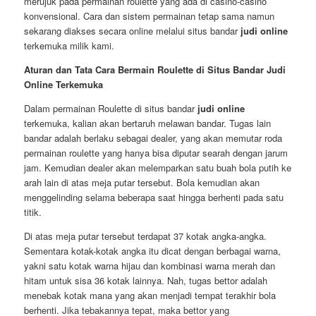
merujuk pada permainan roulette yang ada di casino-casino
konvensional. Cara dan sistem permainan tetap sama namun
sekarang diakses secara online melalui situs bandar
judi online
terkemuka milik kami.
Aturan dan Tata Cara Bermain Roulette di Situs Bandar Judi
Online Terkemuka
Dalam permainan Roulette di situs bandar
judi online
terkemuka, kalian akan bertaruh melawan bandar. Tugas lain
bandar adalah berlaku sebagai dealer, yang akan memutar roda
permainan roulette yang hanya bisa diputar searah dengan jarum
jam. Kemudian dealer akan melemparkan satu buah bola putih ke
arah lain di atas meja putar tersebut. Bola kemudian akan
menggelinding selama beberapa saat hingga berhenti pada satu
titik.
Di atas meja putar tersebut terdapat 37 kotak angka-angka.
Sementara kotak-kotak angka itu dicat dengan berbagai warna,
yakni satu kotak warna hijau dan kombinasi warna merah dan
hitam untuk sisa 36 kotak lainnya. Nah, tugas bettor adalah
menebak kotak mana yang akan menjadi tempat terakhir bola
berhenti. Jika tebakannya tepat, maka bettor yang