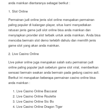
anda mainkan diantaranya sebagai berikut :
1. Slot Online
Permainan judi online jenis slot online merupakan permainan
paling populer di kalangan player, situs kami menyediakan
ratusan jenis game judi slot online bisa anda mainkan dan
menyiapkan provider slot terbaik untuk anda mainkan. Anda bisa
mencoba bermain slot demo terlebih dahulu dan memilih jenis
game slot yang akan anda mainkan.
2. Live Casino Online
Live poker online juga merupakan salah satu permainan judi
online paling populer jauh sebelum game slot viral, memberikan
sensasi bermain seakan anda bermain pada gedung casino asli.
Berikut ini merupakan beberapa permainan casino online bisa
anda mainkan :
Live Casino Online Baccarat
Live Casino Online Roulette
Live Casino Online Sic Bo
Live Casino Online Dragon Tiger