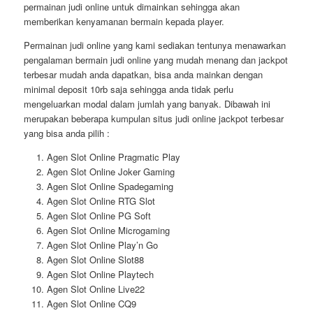
permainan judi online untuk dimainkan sehingga akan
memberikan kenyamanan bermain kepada player.
Permainan judi online yang kami sediakan tentunya menawarkan
pengalaman bermain judi online yang mudah menang dan jackpot
terbesar mudah anda dapatkan, bisa anda mainkan dengan
minimal deposit 10rb saja sehingga anda tidak perlu
mengeluarkan modal dalam jumlah yang banyak. Dibawah ini
merupakan beberapa kumpulan situs judi online jackpot terbesar
yang bisa anda pilih :
Agen Slot Online Pragmatic Play
Agen Slot Online Joker Gaming
Agen Slot Online Spadegaming
Agen Slot Online RTG Slot
Agen Slot Online PG Soft
Agen Slot Online Microgaming
Agen Slot Online Play’n Go
Agen Slot Online Slot88
Agen Slot Online Playtech
Agen Slot Online Live22
Agen Slot Online CQ9