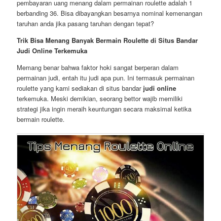
pembayaran uang menang dalam permainan roulette adalah 1
berbanding 36. Bisa dibayangkan besarnya nominal kemenangan
taruhan anda jika pasang taruhan dengan tepat?
Trik Bisa Menang Banyak Bermain Roulette di Situs Bandar
Judi Online Terkemuka
Memang benar bahwa faktor hoki sangat berperan dalam
permainan judi, entah itu judi apa pun. Ini termasuk permainan
roulette yang kami sediakan di situs bandar
judi online
terkemuka. Meski demikian, seorang bettor wajib memiliki
strategi jika ingin meraih keuntungan secara maksimal ketika
bermain roulette.