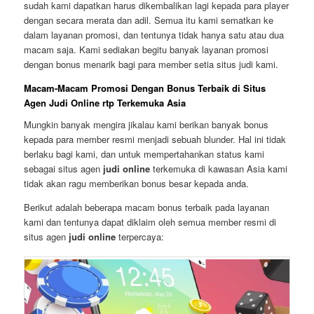
sudah kami dapatkan harus dikembalikan lagi kepada para player
dengan secara merata dan adil. Semua itu kami sematkan ke
dalam layanan promosi, dan tentunya tidak hanya satu atau dua
macam saja. Kami sediakan begitu banyak layanan promosi
dengan bonus menarik bagi para member setia situs judi kami.
Macam-Macam Promosi Dengan Bonus Terbaik di Situs
Agen Judi Online rtp Terkemuka Asia
Mungkin banyak mengira jikalau kami berikan banyak bonus
kepada para member resmi menjadi sebuah blunder. Hal ini tidak
berlaku bagi kami, dan untuk mempertahankan status kami
sebagai situs agen
judi online
terkemuka di kawasan Asia kami
tidak akan ragu memberikan bonus besar kepada anda.
Berikut adalah beberapa macam bonus terbaik pada layanan
kami dan tentunya dapat diklaim oleh semua member resmi di
situs agen
judi online
terpercaya: