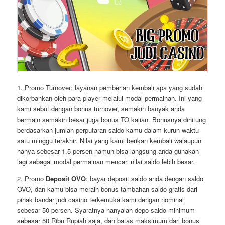
1. Promo Turnover; layanan pemberian kembali apa yang sudah
dikorbankan oleh para player melalui modal permainan. Ini yang
kami sebut dengan bonus turnover, semakin banyak anda
bermain semakin besar juga bonus TO kalian. Bonusnya dihitung
berdasarkan jumlah perputaran saldo kamu dalam kurun waktu
satu minggu terakhir. Nilai yang kami berikan kembali walaupun
hanya sebesar 1,5 persen namun bisa langsung anda gunakan
lagi sebagai modal permainan mencari nilai saldo lebih besar.
2. Promo
Deposit OVO
; bayar deposit saldo anda dengan saldo
OVO, dan kamu bisa meraih bonus tambahan saldo gratis dari
pihak bandar judi casino terkemuka kami dengan nominal
sebesar 50 persen. Syaratnya hanyalah depo saldo minimum
sebesar 50 Ribu Rupiah saja, dan batas maksimum dari bonus