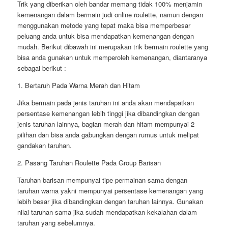
Trik yang diberikan oleh bandar memang tidak 100% menjamin
kemenangan dalam bermain judi online roulette, namun dengan
menggunakan metode yang tepat maka bisa memperbesar
peluang anda untuk bisa mendapatkan kemenangan dengan
mudah. Berikut dibawah ini merupakan trik bermain roulette yang
bisa anda gunakan untuk memperoleh kemenangan, diantaranya
sebagai berikut :
1. Bertaruh Pada Warna Merah dan Hitam
Jika bermain pada jenis taruhan ini anda akan mendapatkan
persentase kemenangan lebih tinggi jika dibandingkan dengan
jenis taruhan lainnya, bagian merah dan hitam mempunyai 2
pilihan dan bisa anda gabungkan dengan rumus untuk melipat
gandakan taruhan.
2. Pasang Taruhan Roulette Pada Group Barisan
Taruhan barisan mempunyai tipe permainan sama dengan
taruhan warna yakni mempunyai persentase kemenangan yang
lebih besar jika dibandingkan dengan taruhan lainnya. Gunakan
nilai taruhan sama jika sudah mendapatkan kekalahan dalam
taruhan yang sebelumnya.