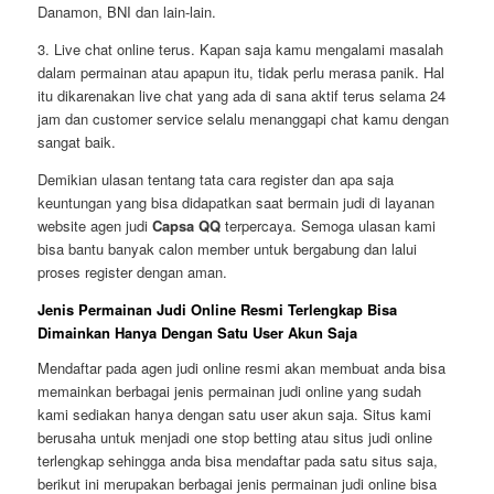
Danamon, BNI dan lain-lain.
3. Live chat online terus. Kapan saja kamu mengalami masalah
dalam permainan atau apapun itu, tidak perlu merasa panik. Hal
itu dikarenakan live chat yang ada di sana aktif terus selama 24
jam dan customer service selalu menanggapi chat kamu dengan
sangat baik.
Demikian ulasan tentang tata cara register dan apa saja
keuntungan yang bisa didapatkan saat bermain judi di layanan
website agen judi
Capsa QQ
terpercaya. Semoga ulasan kami
bisa bantu banyak calon member untuk bergabung dan lalui
proses register dengan aman.
Jenis Permainan Judi Online Resmi Terlengkap Bisa
Dimainkan Hanya Dengan Satu User Akun Saja
Mendaftar pada agen judi online resmi akan membuat anda bisa
memainkan berbagai jenis permainan judi online yang sudah
kami sediakan hanya dengan satu user akun saja. Situs kami
berusaha untuk menjadi one stop betting atau situs judi online
terlengkap sehingga anda bisa mendaftar pada satu situs saja,
berikut ini merupakan berbagai jenis permainan judi online bisa