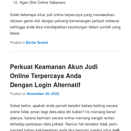
Agen Slot Online Habanero
Itulah beberapa situs judi online terpercaya yang menawarkan
ratusan game slot dengan peluang kemenangan jackpot terbesar
sehingga anda bisa mendapatkan keuntungan dalam jumlah yang
besar.
Posted in
Berita Terkini
Perkuat Keamanan Akun Judi
Online Terpercaya Anda
Dengan Login Alternatif
Posted on
November 20, 2022
Sobat bettor, apakah anda pernah berpikir bahwa betting secara
online tidak aman bagi data-data diri kalian? Ini memang benar
adanya, karena bermain secara online memang sangat rentan
terhadap peretasan data pribadi. Namun hal tersebut tidak perlu
menjadi bahan kekhawatiran anda jika bermain melalui situs
judi