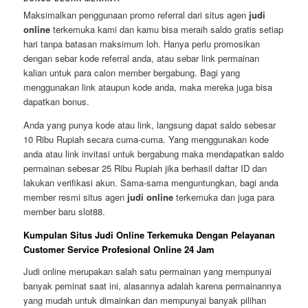
Maksimalkan penggunaan promo referral dari situs agen
judi
online
terkemuka kami dan kamu bisa meraih saldo gratis setiap
hari tanpa batasan maksimum loh. Hanya perlu promosikan
dengan sebar kode referral anda, atau sebar link permainan
kalian untuk para calon member bergabung. Bagi yang
menggunakan link ataupun kode anda, maka mereka juga bisa
dapatkan bonus.
Anda yang punya kode atau link, langsung dapat saldo sebesar
10 Ribu Rupiah secara cuma-cuma. Yang menggunakan kode
anda atau link invitasi untuk bergabung maka mendapatkan saldo
permainan sebesar 25 Ribu Rupiah jika berhasil daftar ID dan
lakukan verifikasi akun. Sama-sama menguntungkan, bagi anda
member resmi situs agen
judi online
terkemuka dan juga para
member baru slot88.
Kumpulan Situs Judi Online Terkemuka Dengan Pelayanan
Customer Service Profesional Online 24 Jam
Judi online merupakan salah satu permainan yang mempunyai
banyak peminat saat ini, alasannya adalah karena permainannya
yang mudah untuk dimainkan dan mempunyai banyak pilihan