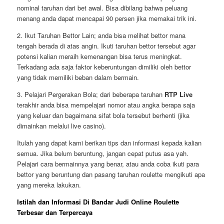
nominal taruhan dari bet awal. Bisa dibilang bahwa peluang
menang anda dapat mencapai 90 persen jika memakai trik ini.
2. Ikut Taruhan Bettor Lain; anda bisa melihat bettor mana
tengah berada di atas angin. Ikuti taruhan bettor tersebut agar
potensi kalian meraih kemenangan bisa terus meningkat.
Terkadang ada saja faktor keberuntungan dimiliki oleh bettor
yang tidak memiliki beban dalam bermain.
3. Pelajari Pergerakan Bola; dari beberapa taruhan
RTP Live
terakhir anda bisa mempelajari nomor atau angka berapa saja
yang keluar dan bagaimana sifat bola tersebut berhenti (jika
dimainkan melalui live casino).
Itulah yang dapat kami berikan tips dan informasi kepada kalian
semua. Jika belum beruntung, jangan cepat putus asa yah.
Pelajari cara bermainnya yang benar, atau anda coba ikuti para
bettor yang beruntung dan pasang taruhan roulette mengikuti apa
yang mereka lakukan.
Istilah dan Informasi Di Bandar Judi Online Roulette
Terbesar dan Terpercaya