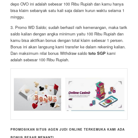
depo OVO ini adalah sebesar 100 Ribu Rupiah dan kamu hanya
bisa klaim sebanyak satu kali saja dalam kurun waktu selama 1
minggu.
3. Promo WD Saldo; sudah berhasil raih kemenangan, maka tarik
saldo kalian dengan angka minimum yaitu 100 Ribu Rupiah dan
kamu bisa aktifkan bonus dengan total klaim sebesar 1 persen.
Bonus ini akan langsung kami transfer ke dalam rekening kalian.
Dan maksimum nilai bonus Withdraw saldo
toto SGP
kami
adalah sebesar 100 Ribu Rupiah.
PROMOSIKAN SITUS AGEN JUDI ONLINE TERKEMUKA KAMI ADA
BONUS BESAR MENANTI